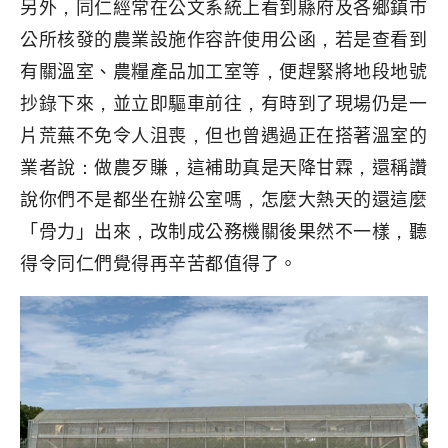
另外，同仁經常在公文系統上看到縣府及各鄉鎮市
公所核發的農業設施作容許使用公函，若是查看到
有關溫室、農糧產品加工室等，便趕緊將地段地號
抄錄下來，並立即驅車前往，有時到了現場仍是一
片荒蕪不免令人沮喪，但也曾遇過正在搭著溫室的
業者說：做農歹賺，這補助真是天降甘霖，還稱讚
說你們不是都坐在辦公室嗎，怎麼大熱天的還這麼
「骨力」出來，改制成公務機關後果然不一樣，聽
得令同仁們覺得再辛苦都值得了。