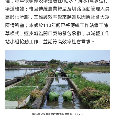
理，每年依季節及渠道屬性(給水、排水)需求進行
渠道維護；惟因傳統農業轉型及圳路協勤管理人員
高齡化所趨，其維護效率越來越難以因應社會大眾
陳情所需；本處於110年起已將傳統工作站僱工除
草模式，逐步轉為開口契約發包承攬，以減輕工作
站小組協勤工作，並期符高效率社會需求。